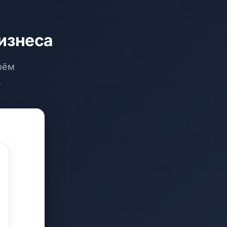
изнеса
рём
.