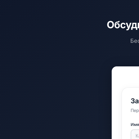
Обсуд
Бе
За
Пер
Им