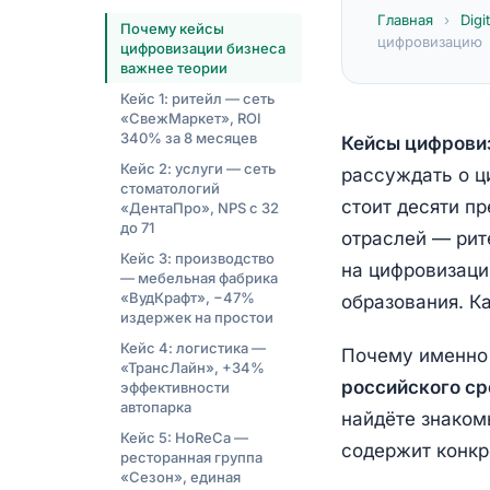
Главная
›
Digi
Почему кейсы
цифровизацию
цифровизации бизнеса
важнее теории
Кейс 1: ритейл — сеть
«СвежМаркет», ROI
340% за 8 месяцев
Кейсы цифрови
Кейс 2: услуги — сеть
рассуждать о ц
стоматологий
стоит десяти п
«ДентаПро», NPS с 32
до 71
отраслей — рит
Кейс 3: производство
на цифровизацию
— мебельная фабрика
«ВудКрафт», −47%
образования. К
издержек на простои
Кейс 4: логистика —
Почему именно 
«ТрансЛайн», +34%
российского ср
эффективности
автопарка
найдёте знаком
Кейс 5: HoReCa —
содержит конкр
ресторанная группа
«Сезон», единая