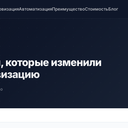
овизация
Автоматизация
Преимущество
Стоимость
Блог
, которые изменили
визацию
во