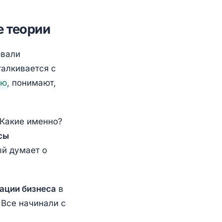
 теории
овали
алкивается с
ию
, понимают,
«Какие именно?
сы
ый думает о
ации бизнеса
в
 Все начинали с