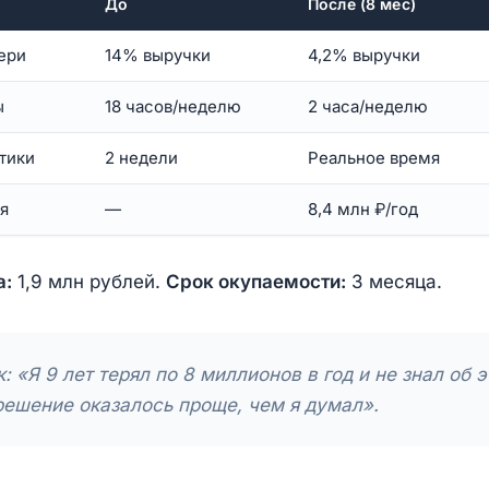
До
После (8 мес)
ери
14% выручки
4,2% выручки
ы
18 часов/неделю
2 часа/неделю
тики
2 недели
Реальное время
я
—
8,4 млн ₽/год
а:
1,9 млн рублей.
Срок окупаемости:
3 месяца.
: «Я 9 лет терял по 8 миллионов в год и не знал об 
ешение оказалось проще, чем я думал».