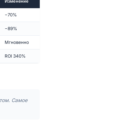
Изменение
−70%
−89%
Мгновенно
ROI 340%
этом. Самое