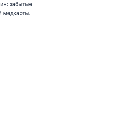
чин: забытые
й медкарты.