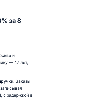
0% за 8
оскве и
ику — 47 лет,
ыручки
. Заказы
 записывал
l, с задержкой в